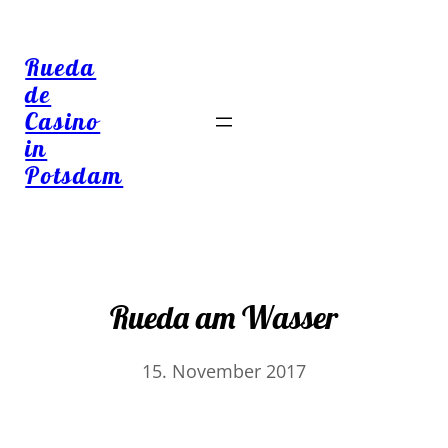
Rueda
de
Casino
in
Potsdam
Rueda am Wasser
15. November 2017