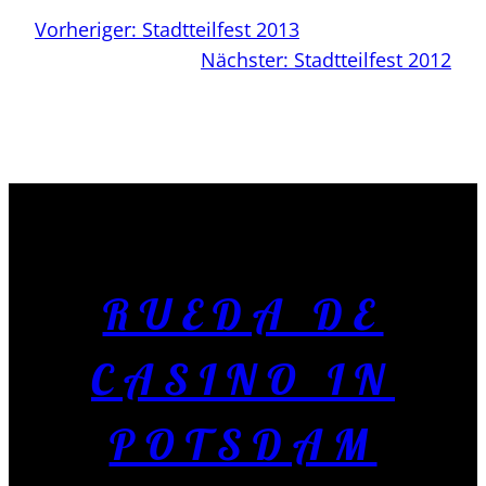
Vorheriger:
Stadtteilfest 2013
Nächster:
Stadtteilfest 2012
RUEDA DE
CASINO IN
POTSDAM