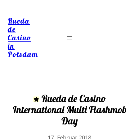
Rueda
de
Casino
in
Potsdam
Rueda de Casino
International Multi Flashmob
Day
17. Februar 2018