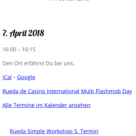
7. April 2018
16:00
–
16:15
Den Ort erfährst Du bei uns.
iCal
•
Google
Rueda de Casino International Multi Flashmob Day
Alle Termine im Kalender ansehen
Rueda Simple Workshop 5. Termin