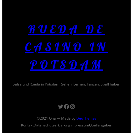
RUEDA DE
CASINO IN
POTSDAM
Salsa und Rueda in Potsdam: Sehen, Lernen, Tanzen, Spaß haben
©2021 Ona — Made by
DeoThemes
Kontakt
Datenschutzerklärung
Impressum
Quellangaben